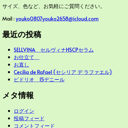
探
サイズ、色など、お気軽にご質問ください。
し
で
Mail :
youko0807youko2658@icloud.com
す
か
最近の投稿
?
SELLVINA セルヴィナHSCPセラム
お仕立て
お直し
Cecilia de Rafael (セシリア デ ラファエル)
ビドリオ 15デニール
メタ情報
ログイン
投稿フィード
コメントフィード