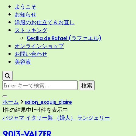
ようこそ
お知らせ
洋服のお仕立て＆お直し
ストッキング
Cecilia de Rafael (ラファエル)
オンラインショップ
お問い合わせ
美容液
な
に
か
ホーム
salon_exquis_claire
お
1件の結果中1〜1件を表示中
探
パジャマ イタリー製 （婦人）
ランジェリー
し
で
9013-VALZER