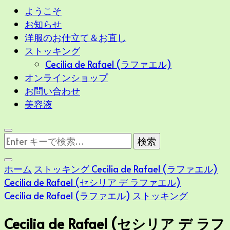
ようこそ
お知らせ
洋服のお仕立て＆お直し
ストッキング
Cecilia de Rafael (ラファエル)
オンラインショップ
お問い合わせ
美容液
な
に
か
ホーム
ストッキング
Cecilia de Rafael (ラファエル)
お
Cecilia de Rafael (セシリア デ ラファエル)
探
Cecilia de Rafael (ラファエル)
ストッキング
し
で
Cecilia de Rafael (セシリア デ ラフ