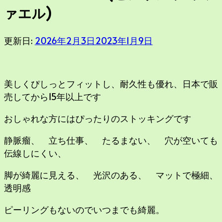
す
ァエル)
か
?
更新日:
2026年2月3日
2023年1月9日
美しくぴしっとフィットし、耐久性も優れ、日本で販
売してから15年以上です
おしゃれな方にはぴったりのストッキングです
静脈瘤、 立ち仕事、 たるまない、 穴が空いても
伝線しにくい、
脚が綺麗に見える、 光沢のある、 マットで極細、
透明感
ピーリングもないのでいつまでも綺麗。