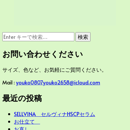
な
に
か
お問い合わせください
お
探
サイズ、色など、お気軽にご質問ください。
し
で
Mail :
youko0807youko2658@icloud.com
す
か
最近の投稿
?
SELLVINA セルヴィナHSCPセラム
お仕立て
お直し