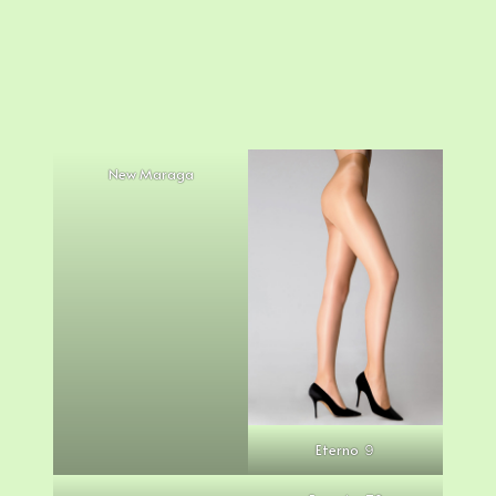
New Maraga
Eterno ９